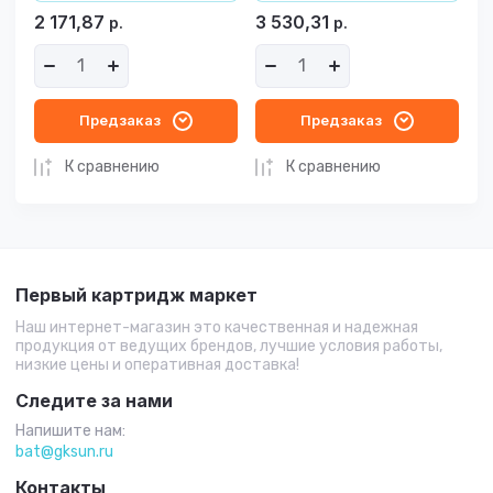
2 171,87
3 530,31
р.
р.
Предзаказ
Предзаказ
К сравнению
К сравнению
Первый картридж маркет
Наш интернет-магазин это качественная и надежная
продукция от ведущих брендов, лучшие условия работы,
низкие цены и оперативная доставка!
Следите за нами
Напишите нам:
bat@gksun.ru
Контакты