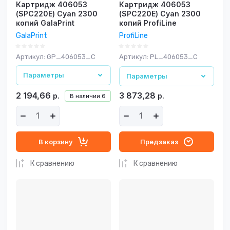
Картридж 406053
Картридж 406053
(SPC220E) Cyan 2300
(SPC220E) Cyan 2300
копий GalaPrint
копий ProfiLine
GalaPrint
ProfiLine
Артикул:
GP_406053_C
Артикул:
PL_406053_C
Параметры
Параметры
2 194,66
3 873,28
р.
р.
В наличии
6
В корзину
Предзаказ
К сравнению
К сравнению