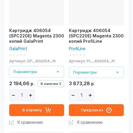
Картридж 406054
Картридж 406054
(SPC220E) Magenta 2300
(SPC220E) Magenta 2300
копий GalaPrint
копий ProfiLine
GalaPrint
ProfiLine
Артикул:
GP_406054_M
Артикул:
PL_406054_M
Параметры
Параметры
2 194,66
3 873,28
р.
р.
В наличии
3
В корзину
Предзаказ
К сравнению
К сравнению