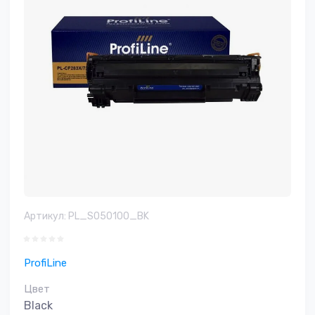
Артикул:
PL_S050100_BK
ProfiLine
Цвет
Black