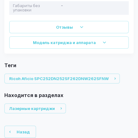
Габариты без
-
упаковки
Отзывы
Модель катриджа и аппарата
теги
Ricoh Aficio SPC252DN252SF262DNW262SFNW
Находится в разделах
Лазерные картриджи
Назад