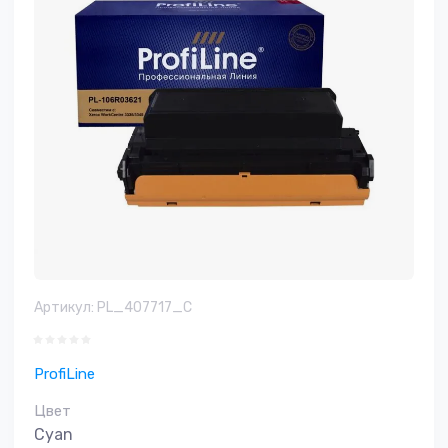
Артикул:
PL_407717_C
ProfiLine
Цвет
Cyan