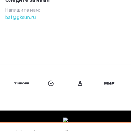
Следите за нами
Напишите нам:
bat@gksun.ru