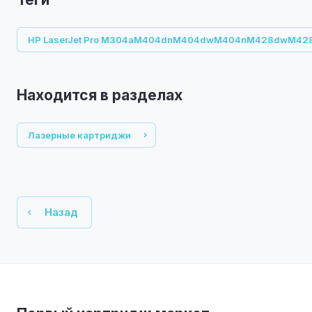
HP LaserJet Pro M304aM404dnM404dwM404nM428dwM42
Находится в разделах
Лазерные картриджи
Назад