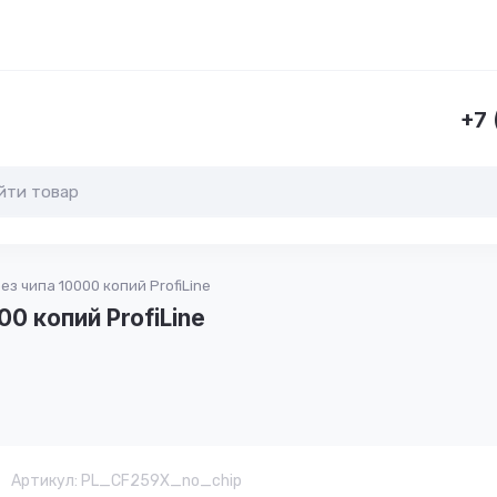
ы
+7 
з чипа 10000 копий ProfiLine
0 копий ProfiLine
Артикул:
PL_CF259X_no_chip