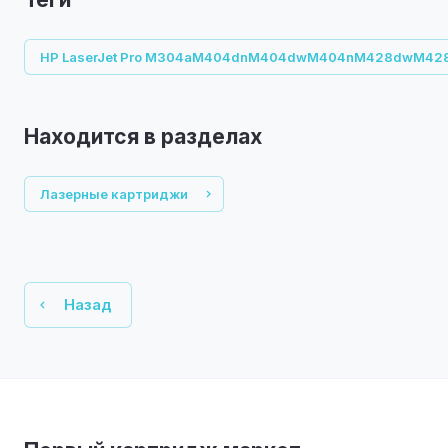
HP LaserJet Pro M304aM404dnM404dwM404nM428dwM42
Находится в разделах
Лазерные картриджи
Назад