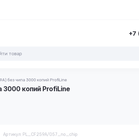
ы
+7 
) без чипа 3000 копий ProfiLine
3000 копий ProfiLine
Артикул:
PL_CF259A/057_no_chip