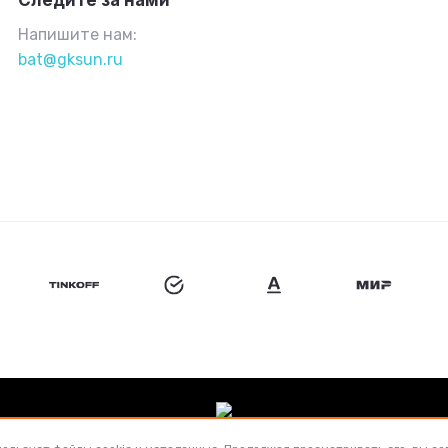
Следите за нами
Напишите нам:
bat@gksun.ru