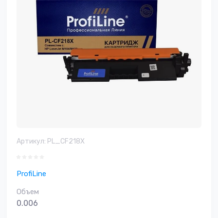
Артикул:
PL_CF218X
ProfiLine
Объем
0.006