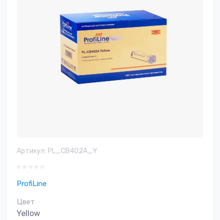
Артикул:
PL_CB402A_Y
ProfiLine
Цвет
Yellow