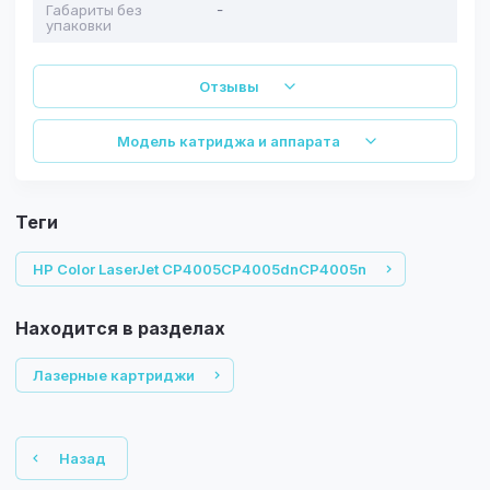
Габариты без
-
упаковки
Отзывы
Модель катриджа и аппарата
теги
HP Color LaserJet CP4005CP4005dnCP4005n
Находится в разделах
Лазерные картриджи
Назад