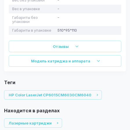
Вес без упаковки
-
Вес в упаковке
-
Габариты без
-
упаковки
Габариты в упаковке
510*95*110
Отзывы
Модель катриджа и аппарата
теги
HP Color LaserJet CP6015CM6030CM6040
Находится в разделах
Лазерные картриджи