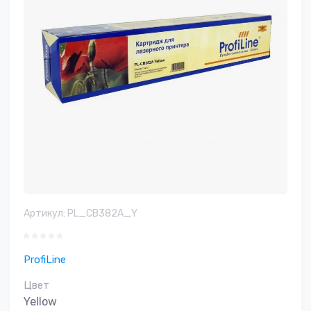
Артикул:
PL_CB382A_Y
ProfiLine
Цвет
Yellow