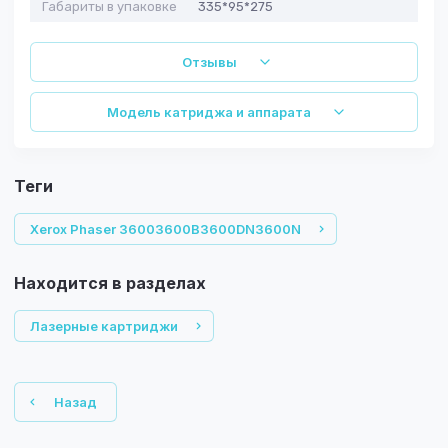
Габариты в упаковке
335*95*275
Отзывы
Модель катриджа и аппарата
теги
Xerox Phaser 36003600B3600DN3600N
Находится в разделах
Лазерные картриджи
Назад