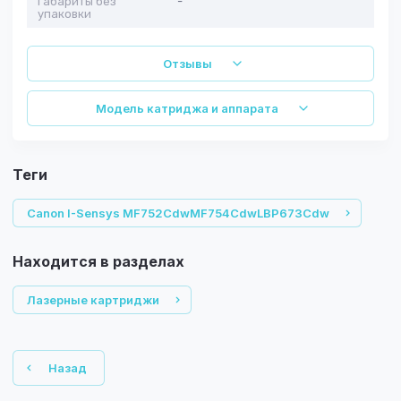
Габариты без
-
упаковки
Отзывы
Модель катриджа и аппарата
теги
Canon I-Sensys MF752CdwMF754CdwLBP673Cdw
Находится в разделах
Лазерные картриджи
Назад