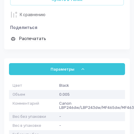
К сравнению
Поделиться
Распечатать
Параметры
Цвет
Black
Объем
0.005
Комментарий
Canon
LBP246dw/LBP243dw/MF465dw/MF463
Вес без упаковки
-
Вес в упаковке
-