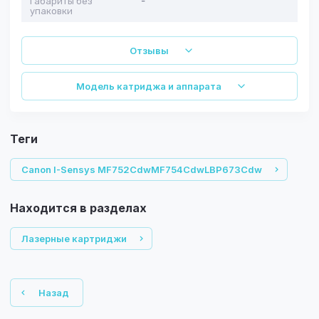
Габариты без
-
упаковки
Отзывы
Модель катриджа и аппарата
теги
Canon I-Sensys MF752CdwMF754CdwLBP673Cdw
Находится в разделах
Лазерные картриджи
Назад