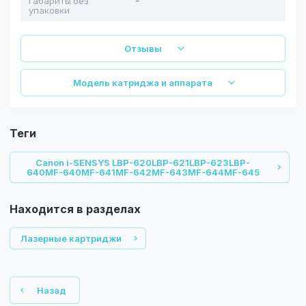
Габариты без
-
упаковки
Отзывы
Модель катриджа и аппарата
теги
Canon i-SENSYS LBP-620LBP-621LBP-623LBP-
640MF-640MF-641MF-642MF-643MF-644MF-645
Находится в разделах
Лазерные картриджи
Назад