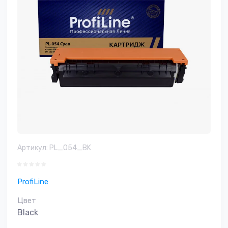
Артикул:
PL_054_BK
ProfiLine
Цвет
Black