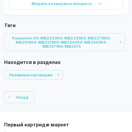
Модель катриджа и аппарата
теги
Panasonic KX-MB2230KX-MB2235KX-MB2270KX-
MB2510KX-MB2515KX-MB2540KX-MB2545KX-
MB2571KX-MB2575
Находится в разделах
Лазерные картриджи
Назад
Первый картридж маркет