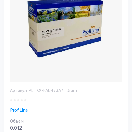
Артикул:
PL_KX-FAD473A7_Drum
ProfiLine
Объем
0.012