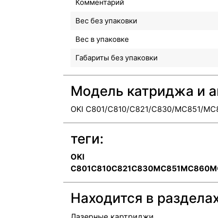
Комментарий
Вес без упаковки
Вес в упаковке
Габариты без упаковки
Модель катриджа и а
OKI C801/C810/C821/C830/MC851/MC
теги:
OKI
C801C810C821C830MC851MC860M
Находится в раздела
Лазерные картриджи